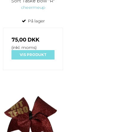
Sort Taske bow "R"
cheermeup
På lager
75,00 DKK
(inkl. moms)
VIS PRODUKT