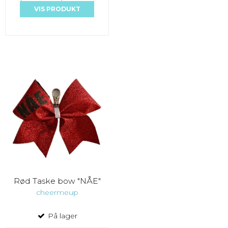
VIS PRODUKT
Rød Taske bow "NÅE"
cheermeup
På lager