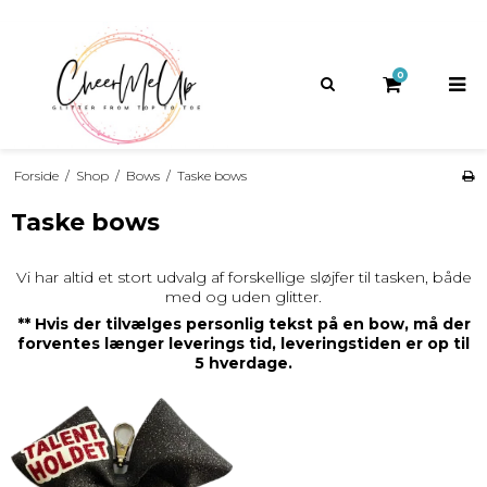
GRATIS FRAGT
HURTIG LEVERING
14 DAGES
FORTRYDELSESRET
PÅ KØB OVER 1200,-
1-2 HVERDAGE
0
Forside
/
Shop
/
Bows
/
Taske bows
Taske bows
Vi har altid et stort udvalg af forskellige sløjfer til tasken, både
med og uden glitter.
** Hvis der tilvælges personlig tekst på en bow, må der
forventes længer leverings tid, leveringstiden er op til
5 hverdage.