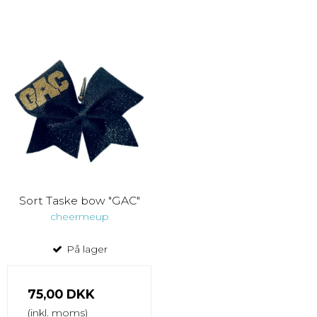
Sort Taske bow "GAC"
cheermeup
På lager
75,00 DKK
(inkl. moms)