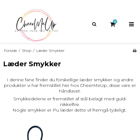
GRATIS FRAGT
HURTIG LEVERING
14 DAGES
FORTRYDELSESRET
PÅ KØB OVER 1200,-
1-2 HVERDAGE
0
Forside
/
Shop
/
Læder Smykker
Læder Smykker
I denne fane finder du forskellige læder smykker og andre
produkter vi har fremstillet her hos CheerMeUp, disse vare er
håndlavet.
Smykkedelene er fremstillet af stål belagt med guld-
nikkelfrie.
Nogle smykker er Pu læder dette vil fremgå tydeligt.