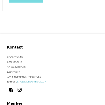
Kontakt
CheerMeUp
Lærkevej 13
4450 Jyderup
Danmark
CVR-nummer
:
46464052
E-mail
:
shop@cheermeup.dk
Mærker