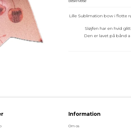
Beskrivelse
Lille Sublimation bow i flotte
Sløjfen har en hvid glit
Den er lavet på bånd a
r
Information
p
Om os