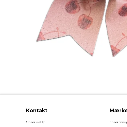
Kontakt
Mærke
CheerMeUp
cheermeu