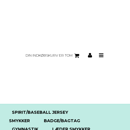
DIN INDKØBSKURV ER TOM
SPIRIT/BASEBALL JERSEY
SMYKKER
BADGE/BAGTAG
GYMNASTIK
LÆDER SMYKKER