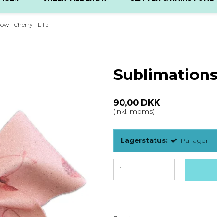
w - Cherry - Lille
Sublimationsb
90,00 DKK
(inkl. moms)
Lagerstatus:
På lager