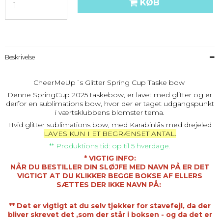
KØB
Beskrivelse
CheerMeUp´s Glitter Spring Cup Taske bow
Denne SpringCup 2025 taskebow, er lavet med glitter og er
derfor en sublimations bow, hvor der er taget udgangspunkt
i værtsklubbens blomster tema.
Hvid glitter sublimations bow, med Karabinlås med drejeled
LAVES KUN I ET BEGRÆNSET ANTAL.
** Produktions tid: op til 5 hverdage.
* VIGTIG INFO:
NÅR DU BESTILLER DIN SLØJFE MED NAVN PÅ ER DET
VIGTIGT AT DU KLIKKER BEGGE BOKSE AF ELLERS
SÆTTES DER IKKE NAVN PÅ:
** Det er vigtigt a
t du selv tjekker for stavefejl, da der
bliver skrevet det ,som der står i boksen - og da det er