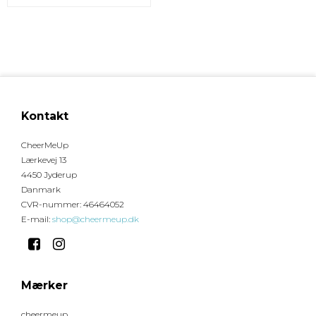
Kontakt
CheerMeUp
Lærkevej 13
4450 Jyderup
Danmark
CVR-nummer
:
46464052
E-mail
:
shop@cheermeup.dk
Mærker
cheermeup