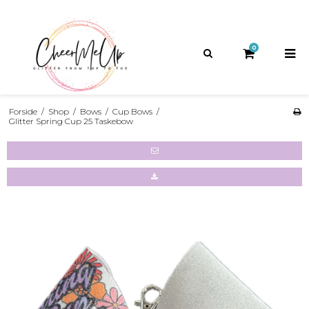
GRATIS FRAGT
HURTIG LEVERING
14 DAGES
FORTRYDELSESRET
PÅ KØB OVER 1200,-
1-2 HVERDAGE
0
Forside
/
Shop
/
Bows
/
Cup Bows
/
Glitter Spring Cup 25 Taskebow