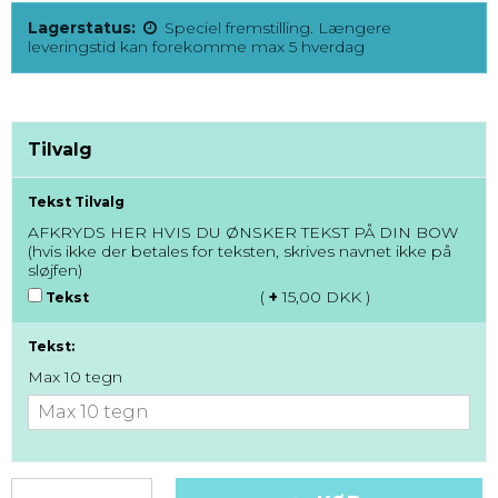
Lagerstatus:
Speciel fremstilling. Længere
leveringstid kan forekomme max 5 hverdag
Tilvalg
Tekst Tilvalg
AFKRYDS HER HVIS DU ØNSKER TEKST PÅ DIN BOW
(hvis ikke der betales for teksten, skrives navnet ikke på
sløjfen)
(
+
15,00 DKK )
Tekst
Tekst:
Max 10 tegn