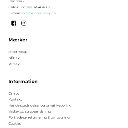
Danmark
CVR-nummer
:
46464052
E-mail
:
shop@cheermeup.dk
Mærker
cheermeup
Nfinity
Varsity
Information
Om os
Kontakt
Handelsbetingelser og privatlivspolitik
Vaske- og strygeanvisning
Fortrydelse, returnering & ombytning
Cookies