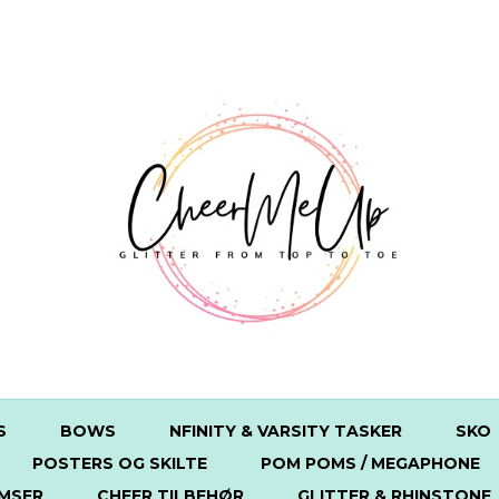
S
BOWS
NFINITY & VARSITY TASKER
SKO
POSTERS OG SKILTE
POM POMS / MEGAPHONE
MSER
CHEER TILBEHØR
GLITTER & RHINSTONE