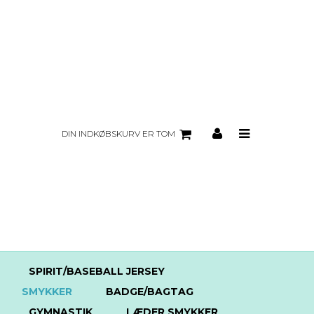
DIN INDKØBSKURV ER TOM
SPIRIT/BASEBALL JERSEY
SMYKKER
BADGE/BAGTAG
GYMNASTIK
LÆDER SMYKKER