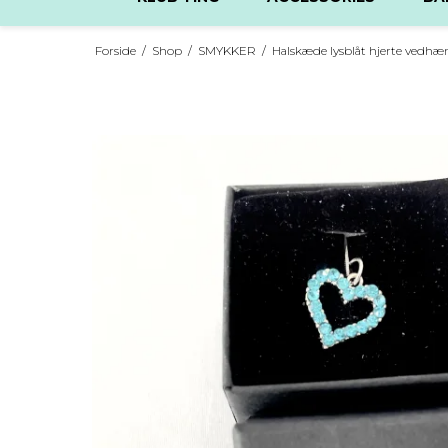
Forside
/
Shop
/
SMYKKER
/
Halskæde lysblåt hjerte vedhæ