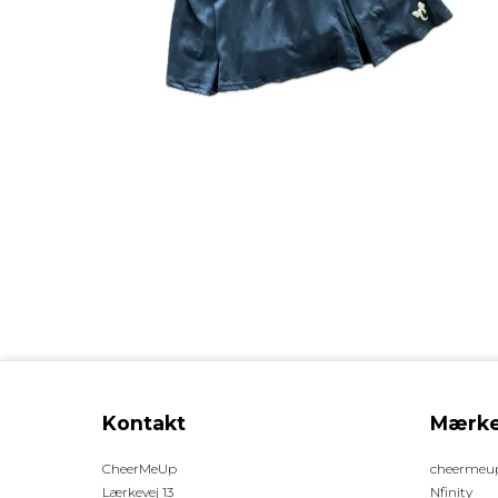
Kontakt
Mærke
CheerMeUp
cheermeu
Lærkevej 13
Nfinity