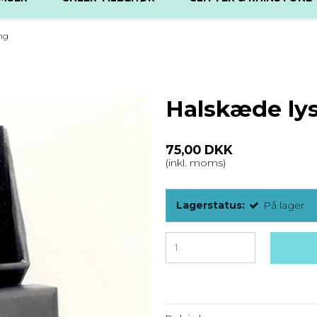
ng
Halskæde lys
75,00 DKK
(inkl. moms)
Lagerstatus:
På lager