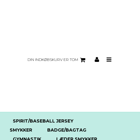
DIN INDKØBSKURV ER TOM
SPIRIT/BASEBALL JERSEY
SMYKKER
BADGE/BAGTAG
GYMNASTIK
LÆDER SMYKKER