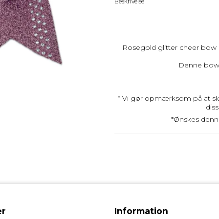
Beskrivelse
Rosegold glitter
cheer bow
Denne bow 
* Vi gør opmærksom på at slø
diss
*Ønskes denn
r
Information